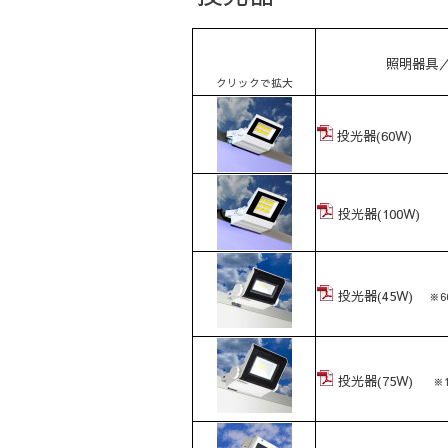
照明器具
クリック
で拡大
投光器(60W)
投光器(100W)
投光器(45W)
※
投光器(75W)
※